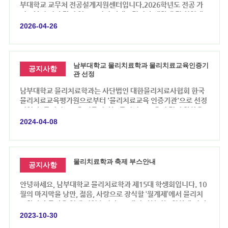
부대학교 교무처 전공설계지원센터입니다.2026학년도 전공 가
이드북이 위와 같이 업로드되어 안내드립니다.재학생 및 신입생
여러분께서는 전공 선택 및 학업 계획 수립에 적극 활용해주시기
2026-04-26
바랍니다.* 열람방법: 위의 링크 클릭* 유의사항: 세부 사항은 학
과별로 상이할 수 있으니 반드시 확인하시기 바랍니다.앞으로도
학업에 도움이 되는 다양한 정보를 지속적으로 제공할 예정이오
니 많은 관심 부탁드립니다.감사합니다.
남부대학교 물리치료학과 물리치료교육인증기
공지사항
관 선정
남부대학교 물리치료학과는 사단법인 대한물리치료사협회 한국
물리치료교육평가원으로부터 '물리치료교육 인증기관'으로 선정
되었다. 물리치료교육 인증평가는 물리치료 교육의 질적 향상을
위한 교육과정 운영과 교육 여건, 교육성과 등 물리치료 전문직의
2024-04-08
요구 수준에 부합 여부를 판단하는 제도이다. 평가 항목으로는 1)
비전/운영체계 2)교육과정 3)학생 4)교수 5)시설/설비 6)교육성
과 등 총 6개 영역에 걸쳐 16개 평가 부문 34개 평가 항목으로 진
행되었고, 평가 결과에 따라 인증, 조건부 인증, 인증 불가의 단계
물리치료학과 축제 부스안내
공지사항
로 부여된다.남부대학교 물리치료학과는 2023년 11월 대한물리
치료사협회 한국물리치료교육평가원에 대학 자체평가보고서를
안녕하세요, 남부대학교 물리치료학과 제15대 학생회입니다. 10
제출했으며 같은해 한국물리치료교육평가원의 서면 , 현장 방문
월의 마지막을 낭만, 젊음, 사랑으로 장식할 ‘월계제’에서 물리치
평가를 통해 학생, 교수, 교육성과 등 주요 부문에서 우수한 평가
료학과가 주막을 열게 되었습니다.?? 매번 반복되는 일상에 지쳐
를 받아 '물리치료교육 인증기관'으로 선정되었다. 남부대학교 물
있는 여러분들을 위해 학생회에서 많은 이벤트를 준비했으니, 주
2023-10-30
리치료학과 교수들은 이번 물리치료 인증평가를 통해 급격하게
토피아에서 즐거운 시간 보내시길 바랍니다.??★ 일자:
변화하는 보건 의료 분야에 적응할 수 있는 자기주도적 학습능력